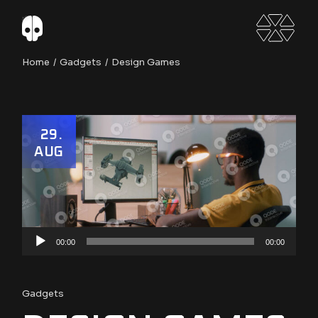
Home
Gadgets
Design Games
29
AUG
Audio
00:00
00:00
Player
Gadgets